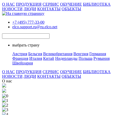
О НАС
ПРОДУКЦИЯ
СЕРВИС
ОБУЧЕНИЕ
БИБЛИОТЕКА
НОВОСТИ
ЛЮДИ
КОНТАКТЫ
ОБЪЕКТЫ
+7 (495) 777-33-00
elco.support.ru@ru.elco.net
выбрать страну
Австрия
Бельгия
Великобритания
Венгрия
Германия
Франция
Италия
Китай
Нидерланды
Польша
Румыния
Швейцария
О НАС
ПРОДУКЦИЯ
СЕРВИС
ОБУЧЕНИЕ
БИБЛИОТЕКА
НОВОСТИ
ЛЮДИ
КОНТАКТЫ
ОБЪЕКТЫ
О нас